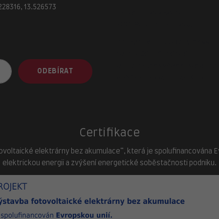
228316, 13.526573
adresa provozovny
ZOO-Veterina Klatovy:
náměstí Míru, 339 01 Klatovy
tel.:
+420 376 310 140
e-mail:
klatovy@zoo-veterina.
ODEBÍRAT
GPS: 49.395521, 13.293035
Certifikace
ovoltaické elektrárny bez akumulace“, která je spolufinancována Evr
elektrickou energii a zvýšení energetické soběstačnosti podniku.