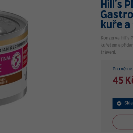
Hill's 
Gastro
kuře a
Konzerva Hill’s 
kuřetem a přida
trávení.
Pro věrné.
45 K
Skl