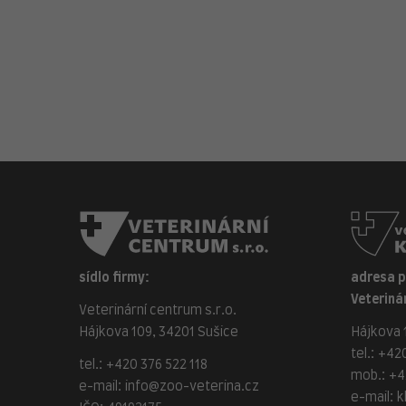
sídlo firmy:
adresa 
Veterinár
Veterinární centrum s.r.o.
Hájkova 109, 34201 Sušice
Hájkova 1
tel.:
+420
tel.:
+420 376 522 118
mob.:
+4
e-mail:
info@zoo-veterina.cz
e-mail:
k