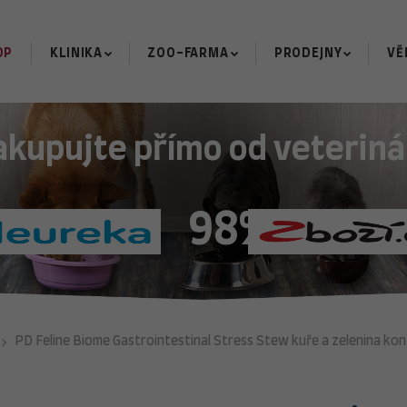
OP
KLINIKA
ZOO-FARMA
PRODEJNY
VĚ
akupujte přímo od veteriná
98%
PD Feline Biome Gastrointestinal Stress Stew kuře a zelenina kon