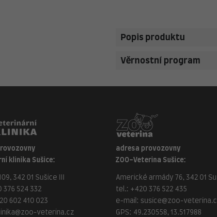
Popis produktu
Věrnostní program
provozovny
adresa provozovny
ní klinika Sušice:
ZOO-Veterina Sušice:
09, 342 01 Sušice III
Americké armády 76, 342 01 Suš
 376 524 332
tel.:
+420 376 522 435
20 602 410 023
e-mail:
susice@zoo-veterina.
linika@zoo-veterina.cz
GPS: 49.230558, 13.517988