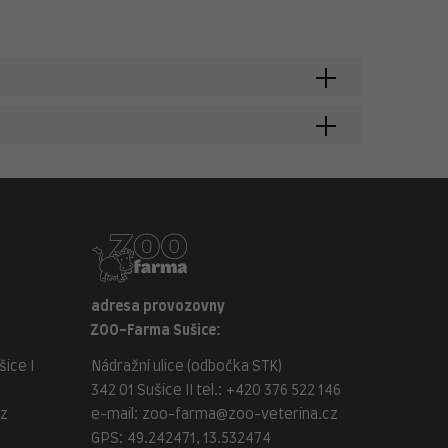
adresa provozovny
ZOO-Farma Sušice:
ice I
Nádražní ulice (odbočka STK)
342 01 Sušice II tel.:
+420 376 522 146
cz
e-mail:
zoo-farma@zoo-veterina.cz
GPS: 49.242471, 13.532474