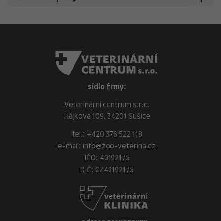
sídlo firmy:
Veterinární centrum s.r.o.
Hájkova 109, 34201 Sušice
tel.:
+420 376 522 118
e-mail:
info@zoo-veterina.cz
IČO: 49192175
DIČ: CZ49192175