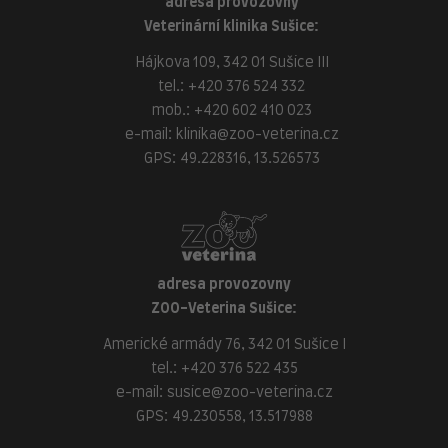
adresa provozovny
Veterinární klinika Sušice:
Hájkova 109, 342 01 Sušice III
tel.:
+420 376 524 332
mob.:
+420 602 410 023
e-mail:
klinika@zoo-veterina.cz
GPS: 49.228316, 13.526573
adresa provozovny
ZOO-Veterina Sušice:
Americké armády 76, 342 01 Sušice I
tel.:
+420 376 522 435
e-mail:
susice@zoo-veterina.cz
GPS: 49.230558, 13.517988