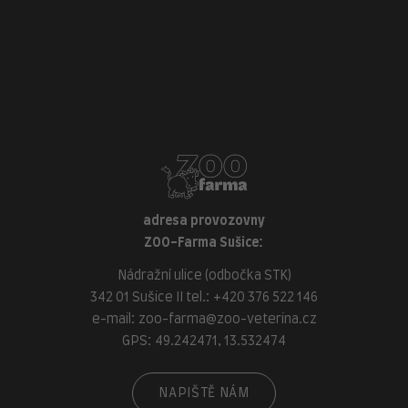
adresa provozovny
ZOO-Veterina Klatovy:
náměstí Míru, 339 01 Klatovy
tel.:
+420 376 310 140
e-mail:
klatovy@zoo-veterina.cz
GPS: 49.395521, 13.293035
adresa provozovny
ZOO-Farma Sušice:
Nádražní ulice (odbočka STK)
342 01 Sušice II tel.:
+420 376 522 146
e-mail:
zoo-farma@zoo-veterina.cz
GPS: 49.242471, 13.532474
NAPIŠTĚ NÁM