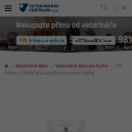
0
Nakupujte přímo od veterináře
98%
98
Veterinární diety
Veterinární diety pro kočky
PD
Feline c/d MultiCare kapsička s lososem 12x85g