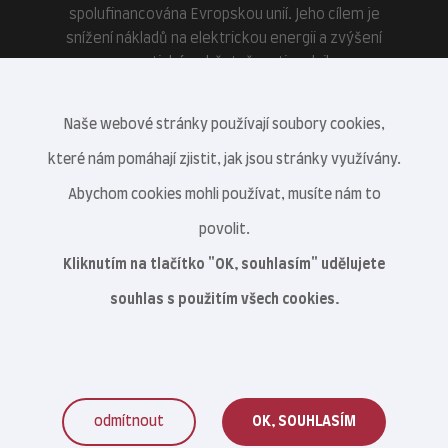
spolufinancována Evropskou unií. Jeho cílem je
snížení nákladů na elektrickou energii a zvýšení
energetické soběstačnosti podniku.
Naše webové stránky používají soubory cookies,
které nám pomáhají zjistit, jak jsou stránky využívány.
Abychom cookies mohli používat, musíte nám to
povolit.
Kliknutím na tlačítko "OK, souhlasím" udělujete
souhlas s použitím všech cookies.
odmítnout
OK, SOUHLASÍM
Veterinární centrum s.r.o. © 2021–2026