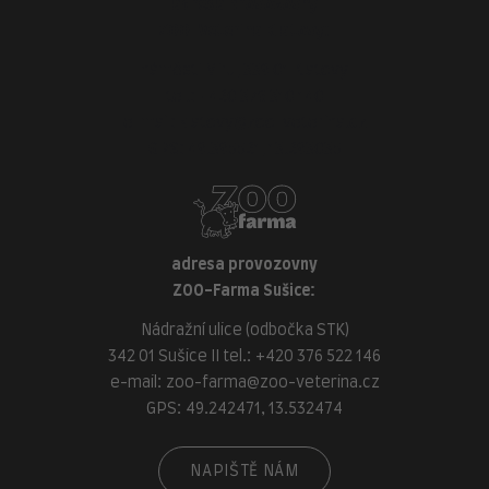
adresa provozovny
ZOO-Veterina Klatovy:
náměstí Míru, 339 01 Klatovy
tel.:
+420 376 310 140
e-mail:
klatovy@zoo-veterina.cz
GPS: 49.395521, 13.293035
adresa provozovny
ZOO-Farma Sušice:
Nádražní ulice (odbočka STK)
342 01 Sušice II tel.:
+420 376 522 146
e-mail:
zoo-farma@zoo-veterina.cz
GPS: 49.242471, 13.532474
NAPIŠTĚ NÁM