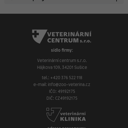
sídlo firmy:
Veterinární centrum s.r.o.
Hájkova 109, 34201 Sušice
tel.:
+420 376 522 118
e-mail:
info@zoo-veterina.cz
IČO: 49192175
DIČ: CZ49192175