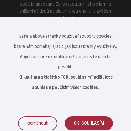
spolufinancována Evropskou unií. Jeho cílem je
snížení nákladů na elektrickou energii a zvýšení
energetické soběstačnosti podniku.
Naše webové stránky používají soubory cookies,
které nám pomáhají zjistit, jak jsou stránky využívány.
Abychom cookies mohli používat, musíte nám to
povolit.
Kliknutím na tlačítko "OK, souhlasím" udělujete
souhlas s použitím všech cookies.
odmítnout
OK, SOUHLASÍM
Veterinární centrum s.r.o. © 2021–2026