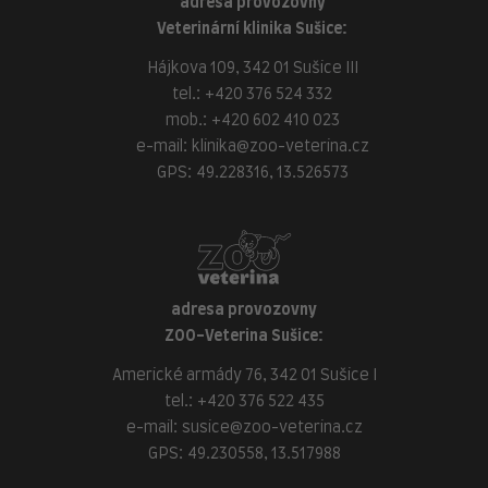
adresa provozovny
Veterinární klinika Sušice:
Hájkova 109, 342 01 Sušice III
tel.:
+420 376 524 332
mob.:
+420 602 410 023
e-mail:
klinika@zoo-veterina.cz
GPS: 49.228316, 13.526573
adresa provozovny
ZOO-Veterina Sušice:
Americké armády 76, 342 01 Sušice I
tel.:
+420 376 522 435
e-mail:
susice@zoo-veterina.cz
GPS: 49.230558, 13.517988