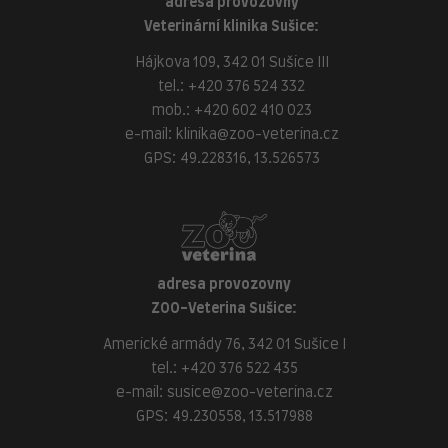
adresa provozovny
Veterinární klinika Sušice:
Hájkova 109, 342 01 Sušice III
tel.:
+420 376 524 332
mob.:
+420 602 410 023
e-mail:
klinika@zoo-veterina.cz
GPS: 49.228316, 13.526573
adresa provozovny
ZOO-Veterina Sušice:
Americké armády 76, 342 01 Sušice I
tel.:
+420 376 522 435
e-mail:
susice@zoo-veterina.cz
GPS: 49.230558, 13.517988