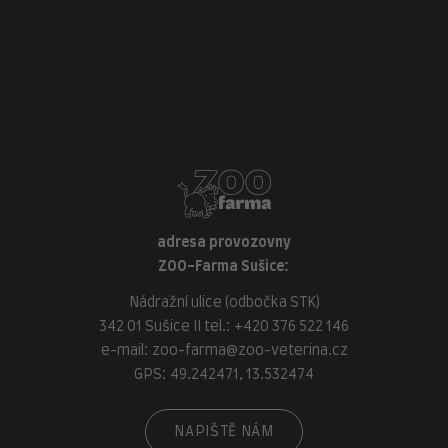
adresa provozovny
ZOO-Veterina Klatovy:
náměstí Míru, 339 01 Klatovy
tel.:
+420 376 310 140
e-mail:
klatovy@zoo-veterina.cz
GPS: 49.395521, 13.293035
adresa provozovny
ZOO-Farma Sušice:
Nádražní ulice (odbočka STK)
342 01 Sušice II tel.:
+420 376 522 146
e-mail:
zoo-farma@zoo-veterina.cz
GPS: 49.242471, 13.532474
NAPIŠTĚ NÁM