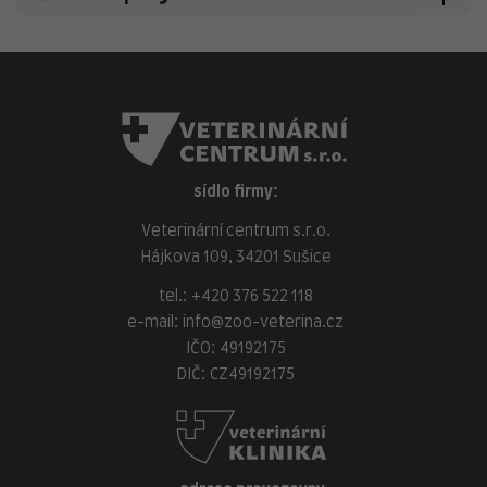
sídlo firmy:
Veterinární centrum s.r.o.
Hájkova 109, 34201 Sušice
tel.:
+420 376 522 118
e-mail:
info@zoo-veterina.cz
IČO: 49192175
DIČ: CZ49192175