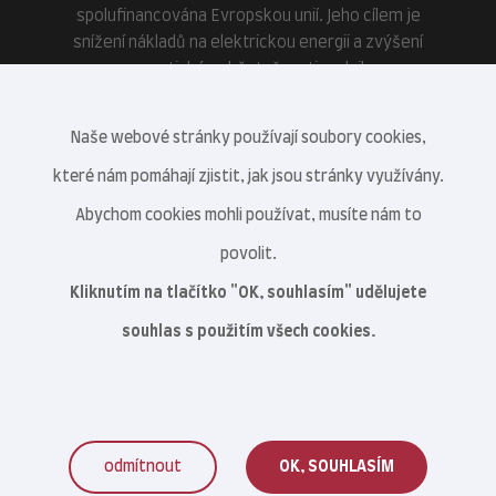
spolufinancována Evropskou unií. Jeho cílem je
snížení nákladů na elektrickou energii a zvýšení
energetické soběstačnosti podniku.
Naše webové stránky používají soubory cookies,
které nám pomáhají zjistit, jak jsou stránky využívány.
Abychom cookies mohli používat, musíte nám to
povolit.
Kliknutím na tlačítko "OK, souhlasím" udělujete
souhlas s použitím všech cookies.
odmítnout
OK, SOUHLASÍM
Veterinární centrum s.r.o. © 2021–2026