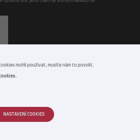
opskou unií. Jeho cílem je snížení nákladů na
ookies mohli používat, musíte nám to povolit.
cookies.
NASTAVENÍ COOKIES
Reklamace zboží
|
Obchodní podmínky