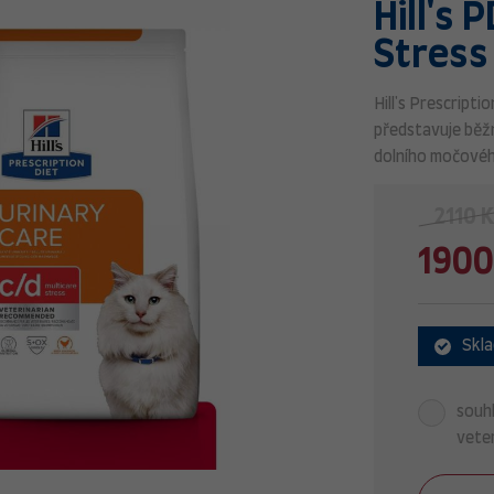
Hill's 
Stress
Hill's Prescript
představuje běž
dolního močovéh
2110 
1900
Skl
souhl
veter