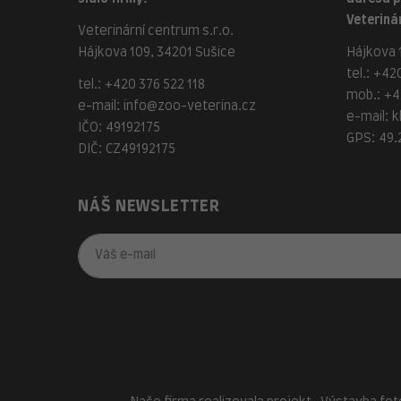
Veterinár
Veterinární centrum s.r.o.
Hájkova 109, 34201 Sušice
Hájkova 1
tel.:
+420
tel.:
+420 376 522 118
mob.:
+4
e-mail:
info@zoo-veterina.cz
e-mail:
k
IČO: 49192175
GPS: 49.
DIČ: CZ49192175
NÁŠ NEWSLETTER