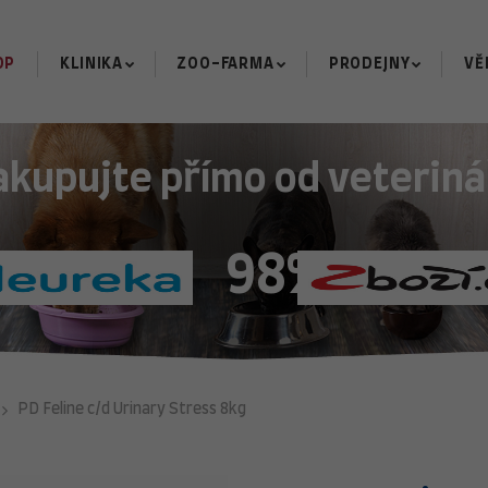
OP
KLINIKA
ZOO-FARMA
PRODEJNY
VĚ
akupujte přímo od veteriná
98%
PD Feline c/d Urinary Stress 8kg