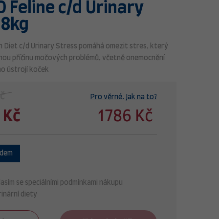
PD Feline c/d Urinary
 8kg
ion Diet c/d Urinary Stress pomáhá omezit stres, který
nou příčinu močových problémů, včetně onemocnění
o ústrojí koček
Kč
Pro věrné. Jak na to?
 Kč
1786 Kč
adem
asím se speciálními podmínkami nákupu
inární diety