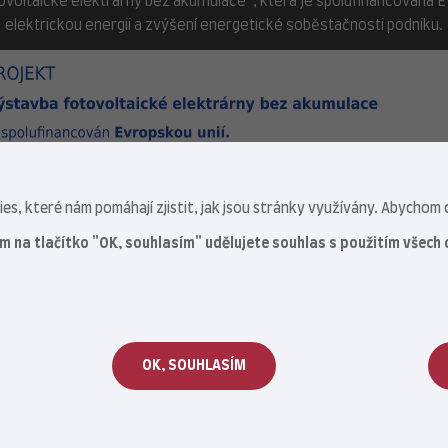
ovoltaické elektrárny bez akumulace“, která je spolufinancována Evr
elektrickou energii a zvýšení energetické soběstačnosti podniku.
s, které nám pomáhají zjistit, jak jsou stránky využívány. Abychom c
ím na tlačítko "OK, souhlasím" udělujete souhlas s použitím všech 
OK, SOUHLASÍM