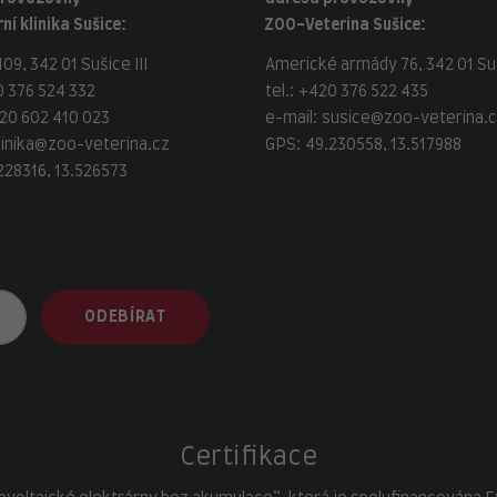
ní klinika Sušice:
ZOO-Veterina Sušice:
09, 342 01 Sušice III
Americké armády 76, 342 01 Suš
 376 524 332
tel.:
+420 376 522 435
20 602 410 023
e-mail:
susice@zoo-veterina.
linika@zoo-veterina.cz
GPS: 49.230558, 13.517988
228316, 13.526573
adresa provozovny
ZOO-Veterina Klatovy:
náměstí Míru, 339 01 Klatovy
tel.:
+420 376 310 140
e-mail:
klatovy@zoo-veterina.
ODEBÍRAT
GPS: 49.395521, 13.293035
Certifikace