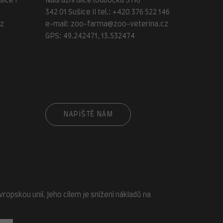
ice I
Nádražní ulice (odbočka STK)
342 01 Sušice II tel.:
+420 376 522 146
cz
e-mail:
zoo-farma@zoo-veterina.cz
GPS: 49.242471, 13.532474
cz
NAPIŠTĚ NÁM
opskou unií. Jeho cílem je snížení nákladů na