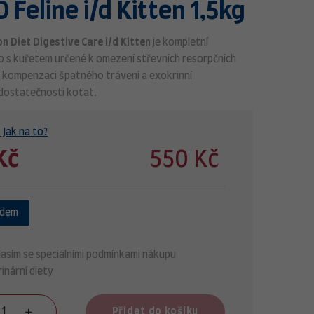
PD Feline i/d Kitten 1,5kg
ion Diet Digestive Care i/d Kitten
je kompletní
o s kuřetem určené k omezení střevních resorpčních
 kompenzaci špatného trávení a exokrinní
dostatečnosti koťat.
 Jak na to?
Kč
550 Kč
adem
asím se speciálními podmínkami nákupu
inární diety
Přidat do košíku