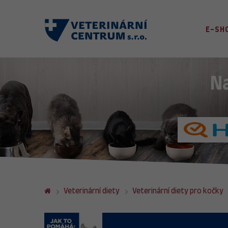
E-SH
N
Veterinární diety
Veterinární diety pro kočky