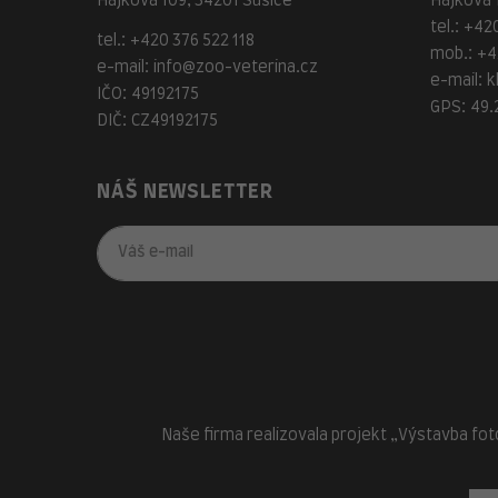
Hájkova 109, 34201 Sušice
Hájkova 1
tel.:
+420
tel.:
+420 376 522 118
mob.:
+4
e-mail:
info@zoo-veterina.cz
e-mail:
k
IČO: 49192175
GPS: 49.
DIČ: CZ49192175
NÁŠ NEWSLETTER
Naše firma realizovala projekt „Výstavba fot