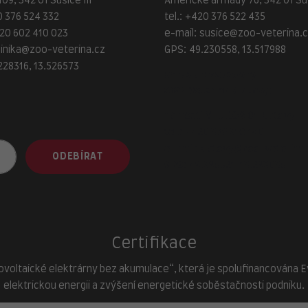
09, 342 01 Sušice III
Americké armády 76, 342 01 Suš
 376 524 332
tel.:
+420 376 522 435
20 602 410 023
e-mail:
susice@zoo-veterina.
linika@zoo-veterina.cz
GPS: 49.230558, 13.517988
228316, 13.526573
adresa provozovny
ZOO-Veterina Klatovy:
náměstí Míru, 339 01 Klatovy
tel.:
+420 376 310 140
e-mail:
klatovy@zoo-veterina.
ODEBÍRAT
GPS: 49.395521, 13.293035
Certifikace
ovoltaické elektrárny bez akumulace“, která je spolufinancována Evr
elektrickou energii a zvýšení energetické soběstačnosti podniku.