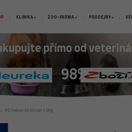
OP
KLINIKA
ZOO-FARMA
PRODEJNY
VĚ
akupujte přímo od veteriná
98%
PD Feline i/d Kitten 1,5kg