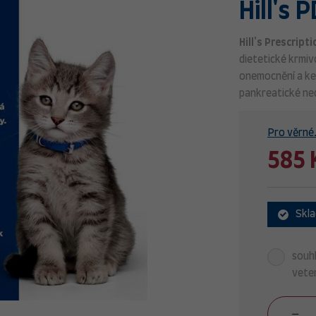
Hill's 
Hill's Prescript
dietetické krmiv
onemocnění a ke
pankreatické ne
Pro věrné.
585 
Skl
souhl
veter