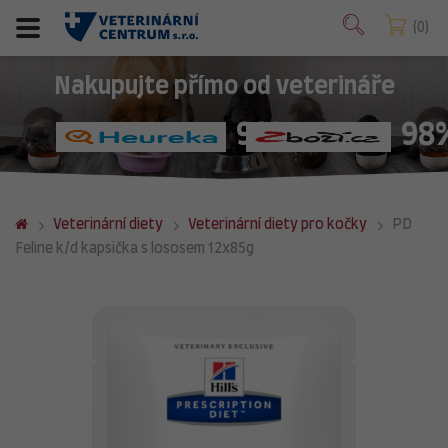
0
Nakupujte přímo od veterináře
98%
98
Veterinární diety
Veterinární diety pro kočky
PD
Feline k/d kapsička s lososem 12x85g