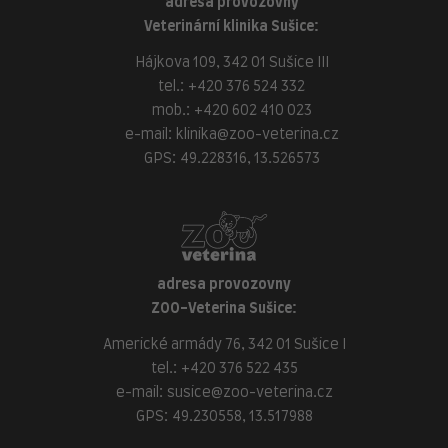
adresa provozovny
Veterinární klinika Sušice:
Hájkova 109, 342 01 Sušice III
tel.:
+420 376 524 332
mob.:
+420 602 410 023
e-mail:
klinika@zoo-veterina.cz
GPS: 49.228316, 13.526573
adresa provozovny
ZOO-Veterina Sušice:
Americké armády 76, 342 01 Sušice I
tel.:
+420 376 522 435
e-mail:
susice@zoo-veterina.cz
GPS: 49.230558, 13.517988