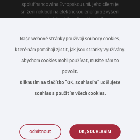
spolufinancována Evropskou unií. Jeho cílem je
snížení nákladů na elektrickou energii a zvýšení
energetické soběstačnosti podniku.
Naše webové stránky používají soubory cookies,
které nám pomáhají zjistit, jak jsou stránky využívány.
Abychom cookies mohli používat, musíte nám to
povolit.
Kliknutím na tlačítko "OK, souhlasím" udělujete
souhlas s použitím všech cookies.
odmítnout
OK, SOUHLASÍM
Veterinární centrum s.r.o. © 2021–2026