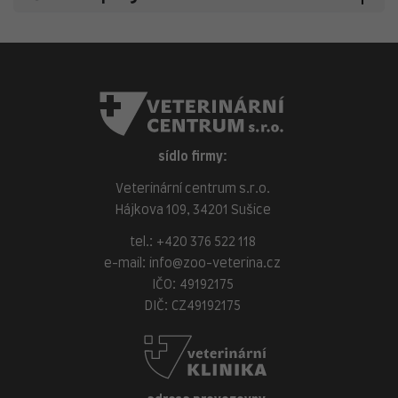
sídlo firmy:
Veterinární centrum s.r.o.
Hájkova 109, 34201 Sušice
tel.:
+420 376 522 118
e-mail:
info@zoo-veterina.cz
IČO: 49192175
DIČ: CZ49192175