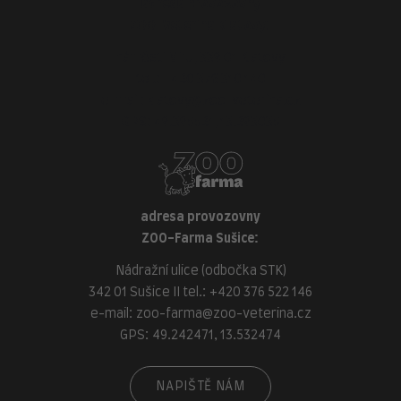
adresa provozovny
ZOO-Veterina Klatovy:
náměstí Míru, 339 01 Klatovy
tel.:
+420 376 310 140
e-mail:
klatovy@zoo-veterina.cz
GPS: 49.395521, 13.293035
adresa provozovny
ZOO-Farma Sušice:
Nádražní ulice (odbočka STK)
342 01 Sušice II tel.:
+420 376 522 146
e-mail:
zoo-farma@zoo-veterina.cz
GPS: 49.242471, 13.532474
NAPIŠTĚ NÁM