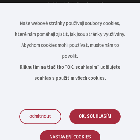
energetické soběstačnosti podniku.
Naše webové stránky používají soubory cookies,
které nám pomáhají zjistit, jak jsou stránky využívány.
Abychom cookies mohli používat, musíte nám to
povolit.
Kliknutím na tlačítko "OK, souhlasím" udělujete
souhlas s použitím všech cookies.
odmítnout
OK, SOUHLASÍM
Veterinární centrum s.r.o. © 2021–2026
NASTAVENÍ COOKIES