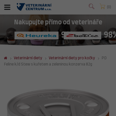
0
Nakupujte přímo od veterináře
98%
98
Veterinární diety
Veterinární diety pro kočky
PD
Feline k/d Stew s kuřetem a zeleninou konzerva 82g