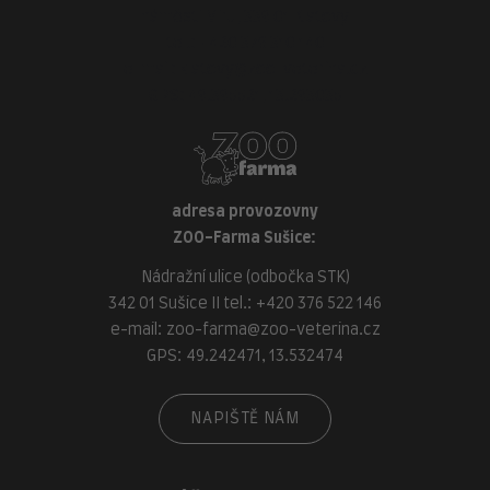
náměstí Míru, 339 01 Klatovy
tel.:
+420 376 310 140
e-mail:
klatovy@zoo-veterina.cz
GPS: 49.395521, 13.293035
adresa provozovny
ZOO-Farma Sušice:
Nádražní ulice (odbočka STK)
342 01 Sušice II tel.:
+420 376 522 146
e-mail:
zoo-farma@zoo-veterina.cz
GPS: 49.242471, 13.532474
NAPIŠTĚ NÁM