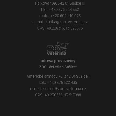
Hájkova 109, 342 01 Sušice III
tel.:
+420 376 524 332
mob.:
+420 602 410 023
e-mail:
klinika@zoo-veterina.cz
GPS: 49.228316, 13.526573
adresa provozovny
ZOO-Veterina Sušice:
Americké armády 76, 342 01 Sušice I
tel.:
+420 376 522 435
e-mail:
susice@zoo-veterina.cz
GPS: 49.230558, 13.517988
adresa provozovny
ZOO-Veterina Klatovy: