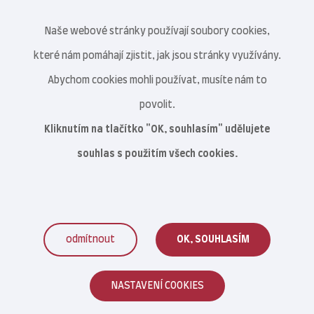
Naše webové stránky používají soubory cookies,
které nám pomáhají zjistit, jak jsou stránky využívány.
Abychom cookies mohli používat, musíte nám to
povolit.
Kliknutím na tlačítko "OK, souhlasím" udělujete
souhlas s použitím všech cookies.
odmítnout
OK, SOUHLASÍM
Veterinární centrum s.r.o. © 2021–2026
NASTAVENÍ COOKIES
Reklamace zboží
|
Obchodní podmínky