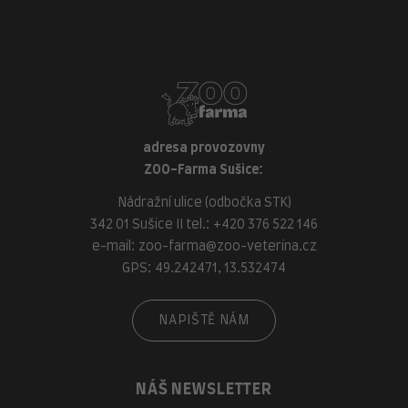
tel.:
+420 376 310 140
e-mail:
klatovy@zoo-veterina.cz
GPS: 49.395521, 13.293035
adresa provozovny
ZOO-Farma Sušice:
Nádražní ulice (odbočka STK)
342 01 Sušice II tel.:
+420 376 522 146
e-mail:
zoo-farma@zoo-veterina.cz
GPS: 49.242471, 13.532474
NAPIŠTĚ NÁM
NÁŠ NEWSLETTER