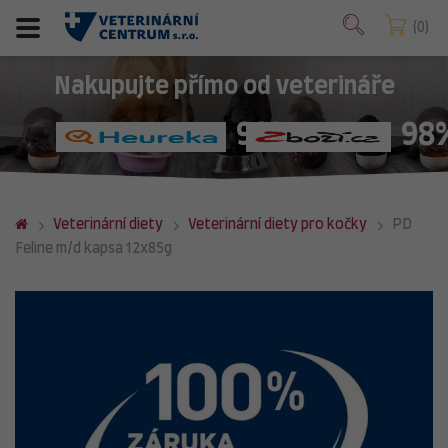
0
Nakupujte přímo od veterináře
98%
98
Veterinární diety
Veterinární diety pro kočky
PD
Feline m/d kapsa 12x85g