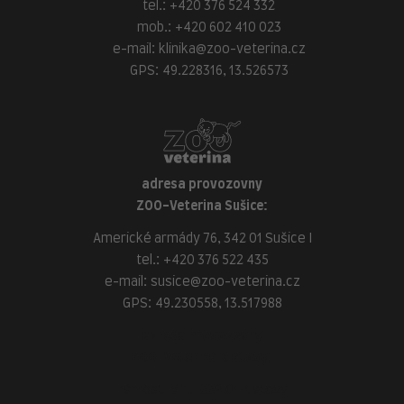
tel.:
+420 376 524 332
mob.:
+420 602 410 023
e-mail:
klinika@zoo-veterina.cz
GPS: 49.228316, 13.526573
adresa provozovny
ZOO-Veterina Sušice:
Americké armády 76, 342 01 Sušice I
tel.:
+420 376 522 435
e-mail:
susice@zoo-veterina.cz
GPS: 49.230558, 13.517988
adresa provozovny
ZOO-Veterina Klatovy:
náměstí Míru, 339 01 Klatovy