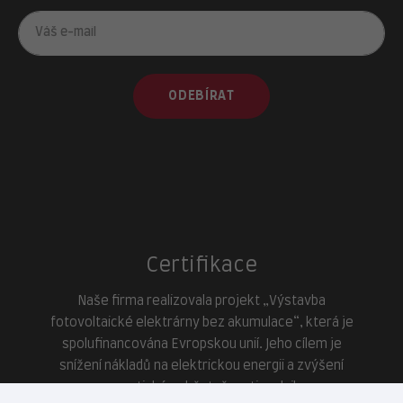
ODEBÍRAT
Certifikace
Naše firma realizovala projekt „Výstavba
fotovoltaické elektrárny bez akumulace“, která je
spolufinancována Evropskou unií. Jeho cílem je
snížení nákladů na elektrickou energii a zvýšení
energetické soběstačnosti podniku.