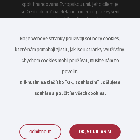
spolufinancována Evropskou unií. Jeho cílem je
snížení nákladů na elektrickou energii a zvýšení
energetické soběstačnosti podniku.
Naše webové stránky používají soubory cookies,
které nám pomáhají zjistit, jak jsou stránky využívány.
Abychom cookies mohli používat, musíte nám to
povolit.
Kliknutím na tlačítko "OK, souhlasím" udělujete
souhlas s použitím všech cookies.
odmítnout
OK, SOUHLASÍM
Veterinární centrum s.r.o. © 2021–2026