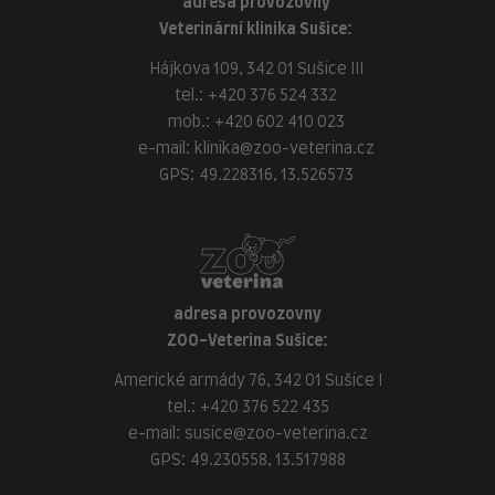
adresa provozovny
Veterinární klinika Sušice:
Hájkova 109, 342 01 Sušice III
tel.:
+420 376 524 332
mob.:
+420 602 410 023
e-mail:
klinika@zoo-veterina.cz
GPS: 49.228316, 13.526573
adresa provozovny
ZOO-Veterina Sušice:
Americké armády 76, 342 01 Sušice I
tel.:
+420 376 522 435
e-mail:
susice@zoo-veterina.cz
GPS: 49.230558, 13.517988