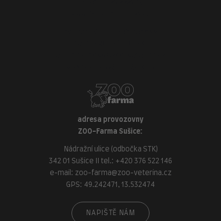
adresa provozovny
ZOO-Veterina Klatovy:
náměstí Míru, 339 01 Klatovy
tel.:
+420 376 310 140
e-mail:
klatovy@zoo-veterina.cz
GPS: 49.395521, 13.293035
adresa provozovny
ZOO-Farma Sušice:
Nádražní ulice (odbočka STK)
342 01 Sušice II tel.:
+420 376 522 146
e-mail:
zoo-farma@zoo-veterina.cz
GPS: 49.242471, 13.532474
NAPIŠTĚ NÁM