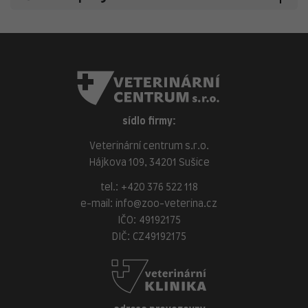
sídlo firmy:
Veterinární centrum s.r.o.
Hájkova 109, 34201 Sušice
tel.:
+420 376 522 118
e-mail:
info@zoo-veterina.cz
IČO: 49192175
DIČ: CZ49192175