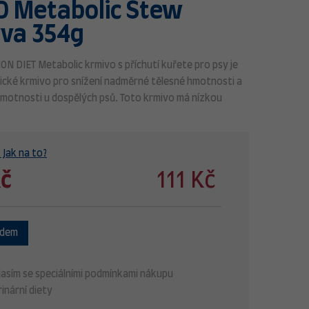
 PD Metabolic Stew
va 354g
ION DIET
Metabolic krmivo s příchutí kuřete pro psy je
ické krmivo pro snížení nadměrné tělesné hmotnosti a
hmotnosti u dospělých psů. Toto krmivo má nízkou
.
 Jak na to?
Kč
111 Kč
adem
asím se speciálními podmínkami nákupu
inární diety