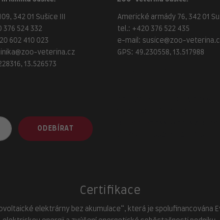
09, 342 01 Sušice III
Americké armády 76, 342 01 Suš
 376 524 332
tel.:
+420 376 522 435
20 602 410 023
e-mail:
susice@zoo-veterina.
linika@zoo-veterina.cz
GPS: 49.230558, 13.517988
228316, 13.526573
adresa provozovny
ZOO-Veterina Klatovy:
náměstí Míru, 339 01 Klatovy
tel.:
+420 376 310 140
e-mail:
klatovy@zoo-veterina.
ODEBÍRAT
GPS: 49.395521, 13.293035
Certifikace
ovoltaické elektrárny bez akumulace“, která je spolufinancována Evr