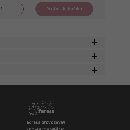
Přidat do košíku
adresa provozovny
ZOO-Farma Sušice: