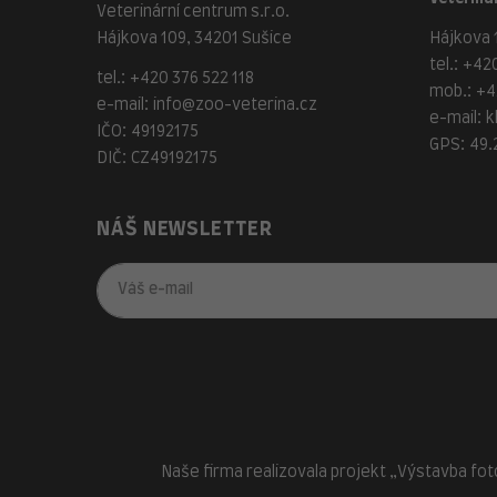
Veterinární centrum s.r.o.
Hájkova 109, 34201 Sušice
Hájkova 1
tel.:
+420
tel.:
+420 376 522 118
mob.:
+4
e-mail:
info@zoo-veterina.cz
e-mail:
k
IČO: 49192175
GPS: 49.
DIČ: CZ49192175
NÁŠ NEWSLETTER
Naše firma realizovala projekt „Výstavba fot