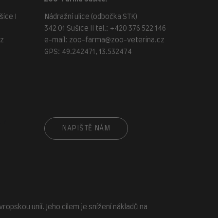
ice I
Nádražní ulice (odbočka STK)
342 01 Sušice II tel.:
+420 376 522 146
cz
e-mail:
zoo-farma@zoo-veterina.cz
GPS: 49.242471, 13.532474
cz
NAPIŠTĚ NÁM
opskou unií. Jeho cílem je snížení nákladů na