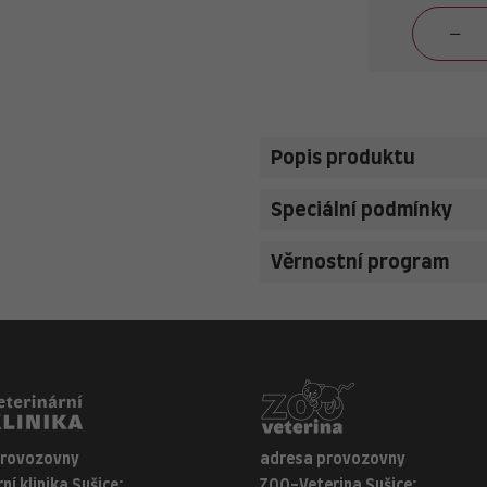
Popis produktu
Speciální podmínky
Věrnostní program
provozovny
adresa provozovny
ní klinika Sušice:
ZOO-Veterina Sušice: