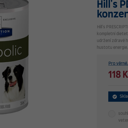
Hill's
konzer
Hill's PRESCRIPT
kompletní dietet
udržení zdravé 
hustotu energie
Pro věrné.
118 
Skl
souhl
veter