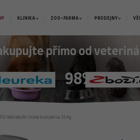
OP
KLINIKA
ZOO-FARMA
PRODEJNY
VĚ
akupujte přímo od veteriná
98%
PD Metabolic Stew konzerva 354g