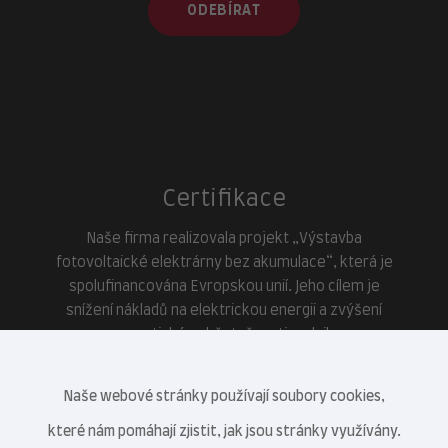
ODEBÍRAT
Certifikace
Naše firma realizovala projekt „Výstavba
fotovoltaické elektrárny bez akumulace“, která je
spolufinancována Evropskou unií. Jeho cílem je
snížení nákladů na elektrickou energii a zvýšení
energetické soběstačnosti podniku.
Naše webové stránky používají soubory cookies,
které nám pomáhají zjistit, jak jsou stránky využívány.