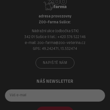
adresa provozovny
ZOO-Farma Sušice:
Nádražní ulice (odbočka STK)
342 01 Sušice II tel.:
+420 376 522 146
e-mail:
zoo-farma@zoo-veterina.cz
GPS: 49.242471, 13.532474
NAPIŠTĚ NÁM
NÁŠ NEWSLETTER