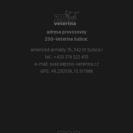
adresa provozovny
ZOO-Veterina Sušice:
Americké armády 76, 342 01 Sušice I
tel.:
+420 376 522 435
e-mail:
susice@zoo-veterina.cz
GPS: 49.230558, 13.517988
adresa provozovny
ZOO-Veterina Klatovy:
náměstí Míru, 339 01 Klatovy
tel.:
+420 376 310 140
e-mail:
klatovy@zoo-veterina.cz
GPS: 49.395521, 13.293035