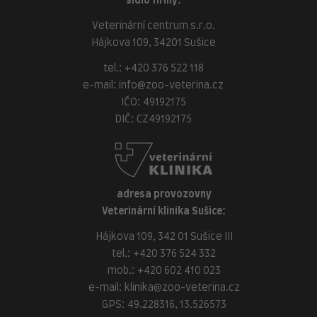
sídlo firmy:
Veterinární centrum s.r.o.
Hájkova 109, 34201 Sušice
tel.:
+420 376 522 118
e-mail:
info@zoo-veterina.cz
IČO: 49192175
DIČ: CZ49192175
adresa provozovny
Veterinární klinika Sušice:
Hájkova 109, 342 01 Sušice III
tel.:
+420 376 524 332
mob.:
+420 602 410 023
e-mail:
klinika@zoo-veterina.cz
GPS: 49.228316, 13.526573