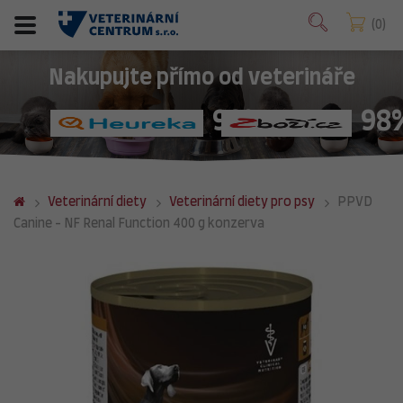
0
Nakupujte přímo od veterináře
98%
98
Veterinární diety
Veterinární diety pro psy
PPVD
Canine - NF Renal Function 400 g konzerva