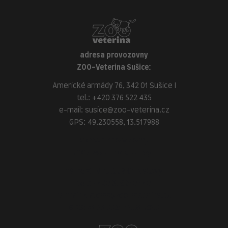
adresa provozovny
ZOO-Veterina Sušice:
Americké armády 76, 342 01 Sušice I
tel.:
+420 376 522 435
e-mail:
susice@zoo-veterina.cz
GPS: 49.230558, 13.517988
adresa provozovny
ZOO-Veterina Klatovy:
náměstí Míru, 339 01 Klatovy
tel.:
+420 376 310 140
e-mail:
klatovy@zoo-veterina.cz
GPS: 49.395521, 13.293035