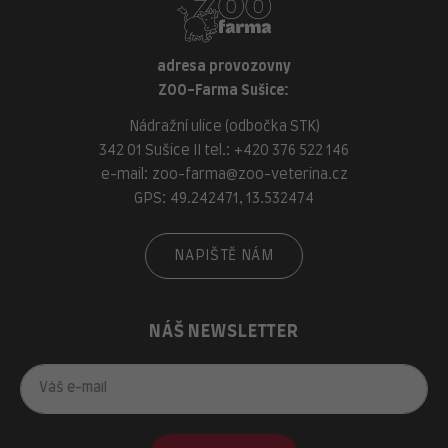
adresa provozovny
ZOO-Farma Sušice:
Nádražní ulice (odbočka STK)
342 01 Sušice II tel.:
+420 376 522 146
e-mail:
zoo-farma@zoo-veterina.cz
GPS: 49.242471, 13.532474
NAPIŠTĚ NÁM
NÁŠ NEWSLETTER