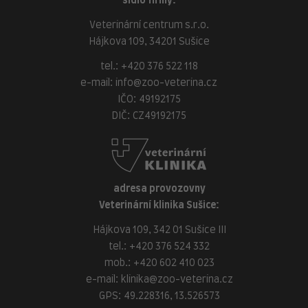
sídlo firmy:
Veterinární centrum s.r.o.
Hájkova 109, 34201 Sušice
tel.:
+420 376 522 118
e-mail:
info@zoo-veterina.cz
IČO: 49192175
DIČ: CZ49192175
adresa provozovny
Veterinární klinika Sušice:
Hájkova 109, 342 01 Sušice III
tel.:
+420 376 524 332
mob.:
+420 602 410 023
e-mail:
klinika@zoo-veterina.cz
GPS: 49.228316, 13.526573