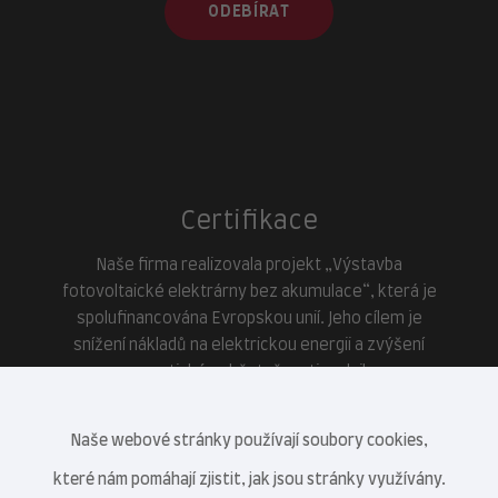
ODEBÍRAT
Certifikace
Naše firma realizovala projekt „Výstavba
fotovoltaické elektrárny bez akumulace“, která je
spolufinancována Evropskou unií. Jeho cílem je
snížení nákladů na elektrickou energii a zvýšení
energetické soběstačnosti podniku.
Naše webové stránky používají soubory cookies,
které nám pomáhají zjistit, jak jsou stránky využívány.