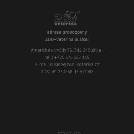
adresa provozovny
ZOO-Veterina Sušice:
Americké armády 76, 342 01 Sušice I
tel.:
+420 376 522 435
e-mail:
susice@zoo-veterina.cz
GPS: 49.230558, 13.517988
adresa provozovny
ZOO-Veterina Klatovy:
náměstí Míru, 339 01 Klatovy
tel.:
+420 376 310 140
e-mail:
klatovy@zoo-veterina.cz
GPS: 49.395521, 13.293035