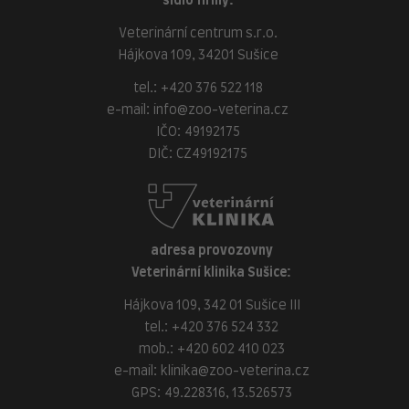
sídlo firmy:
Veterinární centrum s.r.o.
Hájkova 109, 34201 Sušice
tel.:
+420 376 522 118
e-mail:
info@zoo-veterina.cz
IČO: 49192175
DIČ: CZ49192175
adresa provozovny
Veterinární klinika Sušice:
Hájkova 109, 342 01 Sušice III
tel.:
+420 376 524 332
mob.:
+420 602 410 023
e-mail:
klinika@zoo-veterina.cz
GPS: 49.228316, 13.526573