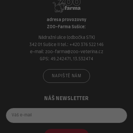
adresa provozovny
ZOO-Farma Sušice:
Nádražní ulice (odbočka STK)
342 01 Sušice II tel.:
+420 376 522 146
e-mail:
zoo-farma@zoo-veterina.cz
GPS: 49.242471, 13.532474
NAPIŠTĚ NÁM
NÁŠ NEWSLETTER