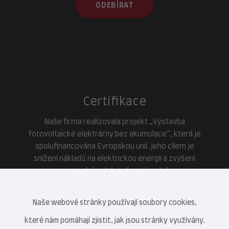
ODEBÍRAT
Certifikace
Naše firma realizovala projekt „Výstavba
fotovoltaické elektrárny bez akumulace“, která je
spolufinancována Evropskou unií. Jeho cílem je
snížení nákladů na elektrickou energii a zvýšení
energetické soběstačnosti podniku.
Naše webové stránky používají soubory cookies,
které nám pomáhají zjistit, jak jsou stránky využívány.