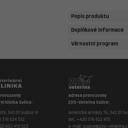
Popis produktu
Doplňkové informace
Věrnostní program
provozovny
adresa provozovny
ní klinika Sušice:
ZOO-Veterina Sušice:
09, 342 01 Sušice III
Americké armády 76, 342 01 Suš
 376 524 332
tel.:
+420 376 522 435
20 602 410 023
e-mail:
susice@zoo-veterina.