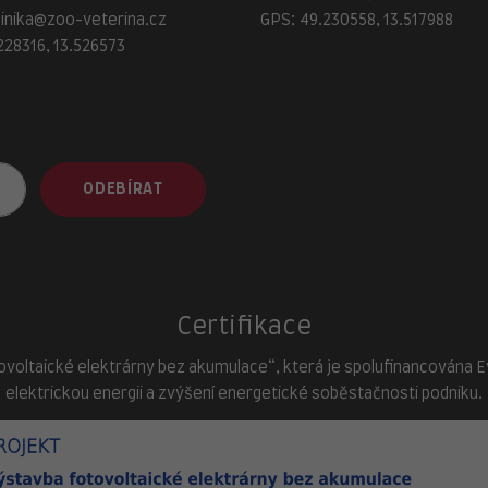
linika@zoo-veterina.cz
GPS: 49.230558, 13.517988
228316, 13.526573
adresa provozovny
ZOO-Veterina Klatovy:
náměstí Míru, 339 01 Klatovy
tel.:
+420 376 310 140
e-mail:
klatovy@zoo-veterina.
ODEBÍRAT
GPS: 49.395521, 13.293035
Certifikace
ovoltaické elektrárny bez akumulace“, která je spolufinancována Evr
elektrickou energii a zvýšení energetické soběstačnosti podniku.