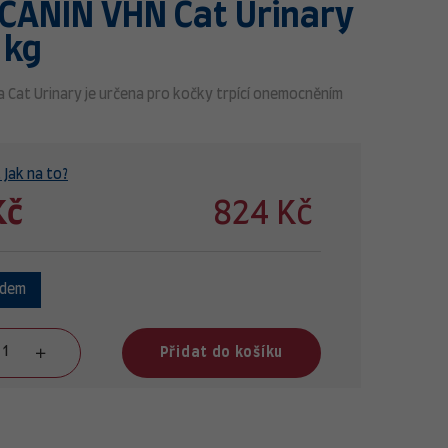
CANIN VHN Cat Urinary
 kg
 Cat Urinary je určena pro kočky trpící onemocněním
 Jak na to?
Kč
824 Kč
adem
Přidat do košíku