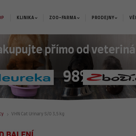
OP
KLINIKA
ZOO-FARMA
PRODEJNY
VĚ
akupujte přímo od veteriná
98%
ty
VHN Cat Urinary S/O 3,5 kg