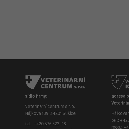
sídlo firmy:
adresa 
Veterinár
Veterinární centrum s.r.o.
Hájkova 109, 34201 Sušice
Hájkova 1
tel.:
+420
tel.:
+420 376 522 118
mob.:
+4