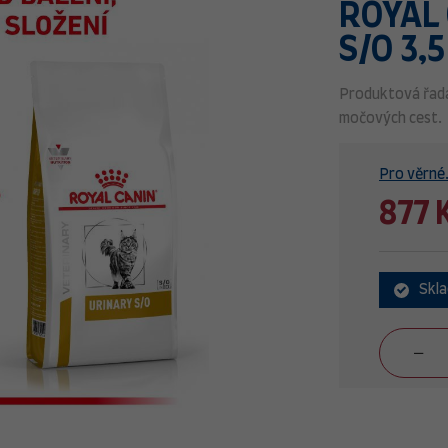
ROYAL 
S/O 3,5
Produktová řada
močových cest.
Pro věrné.
877 
Skl