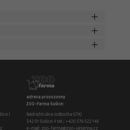
adresa provozovny
ZOO-Farma Sušice:
ice I
Nádražní ulice (odbočka STK)
342 01 Sušice II tel.:
+420 376 522 146
cz
e-mail:
zoo-farma@zoo-veterina.cz