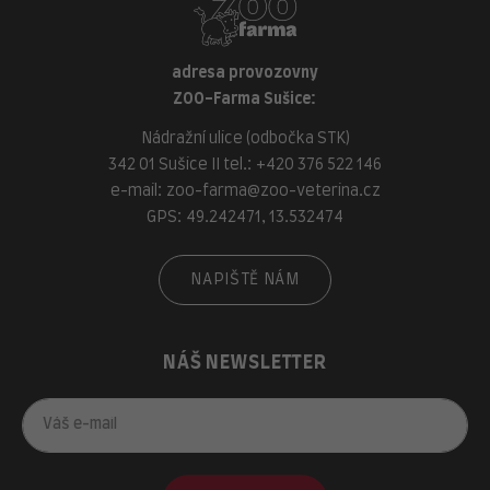
adresa provozovny
ZOO-Farma Sušice:
Nádražní ulice (odbočka STK)
342 01 Sušice II tel.:
+420 376 522 146
e-mail:
zoo-farma@zoo-veterina.cz
GPS: 49.242471, 13.532474
NAPIŠTĚ NÁM
NÁŠ NEWSLETTER