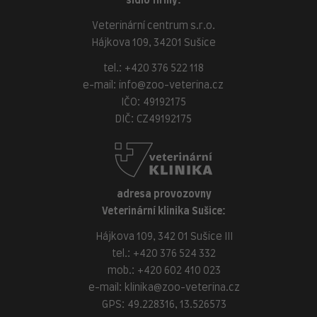
sídlo firmy:
Veterinární centrum s.r.o.
Hájkova 109, 34201 Sušice
tel.:
+420 376 522 118
e-mail:
info@zoo-veterina.cz
IČO: 49192175
DIČ: CZ49192175
adresa provozovny
Veterinární klinika Sušice:
Hájkova 109, 342 01 Sušice III
tel.:
+420 376 524 332
mob.:
+420 602 410 023
e-mail:
klinika@zoo-veterina.cz
GPS: 49.228316, 13.526573