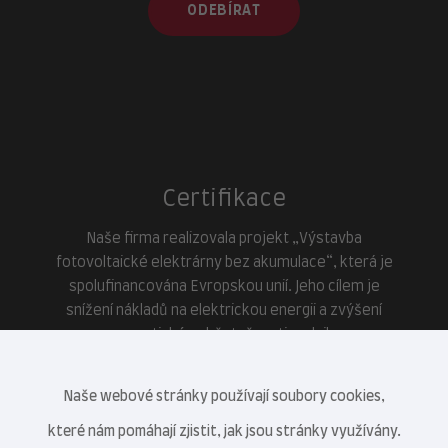
ODEBÍRAT
Certifikace
Naše firma realizovala projekt „Výstavba
fotovoltaické elektrárny bez akumulace“, která je
spolufinancována Evropskou unií. Jeho cílem je
snížení nákladů na elektrickou energii a zvýšení
energetické soběstačnosti podniku.
Naše webové stránky používají soubory cookies,
které nám pomáhají zjistit, jak jsou stránky využívány.