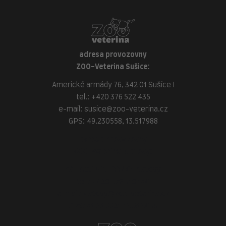
adresa provozovny
ZOO-Veterina Sušice:
Americké armády 76, 342 01 Sušice I
tel.:
+420 376 522 435
e-mail:
susice@zoo-veterina.cz
GPS: 49.230558, 13.517988
adresa provozovny
ZOO-Veterina Klatovy:
náměstí Míru, 339 01 Klatovy
tel.:
+420 376 310 140
e-mail:
klatovy@zoo-veterina.cz
GPS: 49.395521, 13.293035