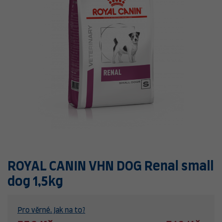
ROYAL CANIN VHN DOG Renal small
dog 1,5kg
Pro věrné. Jak na to?