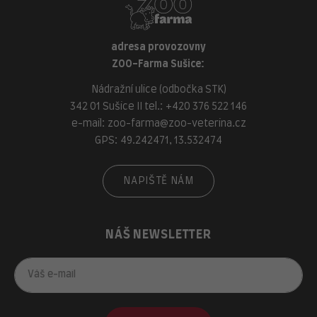
adresa provozovny
ZOO-Farma Sušice:
Nádražní ulice (odbočka STK)
342 01 Sušice II tel.:
+420 376 522 146
e-mail:
zoo-farma@zoo-veterina.cz
GPS: 49.242471, 13.532474
NAPIŠTĚ NÁM
NÁŠ NEWSLETTER