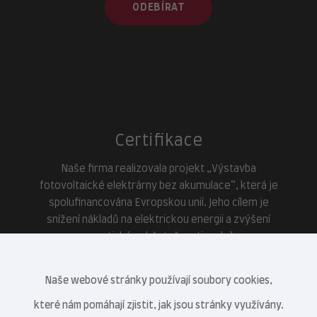
ODEBÍRAT
Certifikace
Naše firma realizovala projekt „Výstavba
fotovoltaické elektrárny bez akumulace“, která je
spolufinancována Evropskou unií. Jeho cílem je
snížení nákladů na elektrickou energii a zvýšení
energetické soběstačnosti podniku.
Naše webové stránky používají soubory cookies,
které nám pomáhají zjistit, jak jsou stránky využívány.