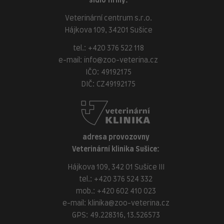
sídlo firmy:
Veterinární centrum s.r.o.
Hájkova 109, 34201 Sušice
tel.:
+420 376 522 118
e-mail:
info@zoo-veterina.cz
IČO: 49192175
DIČ: CZ49192175
adresa provozovny
Veterinární klinika Sušice:
Hájkova 109, 342 01 Sušice III
tel.:
+420 376 524 332
mob.:
+420 602 410 023
e-mail:
klinika@zoo-veterina.cz
GPS: 49.228316, 13.526573