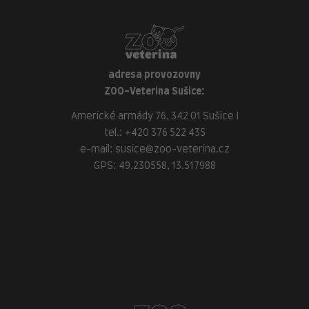
adresa provozovny
ZOO-Veterina Sušice:
Americké armády 76, 342 01 Sušice I
tel.:
+420 376 522 435
e-mail:
susice@zoo-veterina.cz
GPS: 49.230558, 13.517988
adresa provozovny
ZOO-Veterina Klatovy:
náměstí Míru, 339 01 Klatovy
tel.:
+420 376 310 140
e-mail:
klatovy@zoo-veterina.cz
GPS: 49.395521, 13.293035