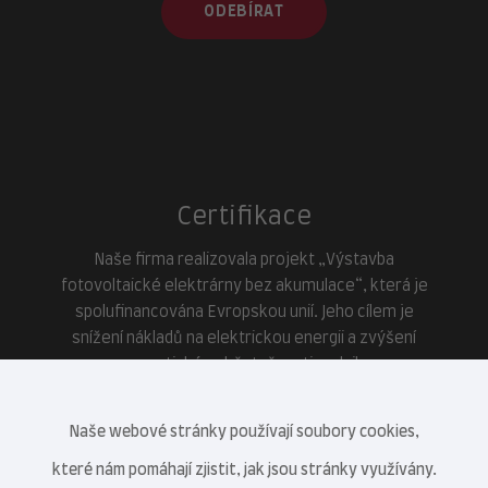
ODEBÍRAT
Certifikace
Naše firma realizovala projekt „Výstavba
fotovoltaické elektrárny bez akumulace“, která je
spolufinancována Evropskou unií. Jeho cílem je
snížení nákladů na elektrickou energii a zvýšení
energetické soběstačnosti podniku.
Naše webové stránky používají soubory cookies,
které nám pomáhají zjistit, jak jsou stránky využívány.