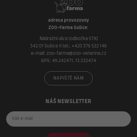
adresa provozovny
ZOO-Farma Sušice:
Nádražní ulice (odbočka STK)
342 01 Sušice II tel.:
+420 376 522 146
e-mail:
zoo-farma@zoo-veterina.cz
GPS: 49.242471, 13.532474
NAPIŠTĚ NÁM
NÁŠ NEWSLETTER