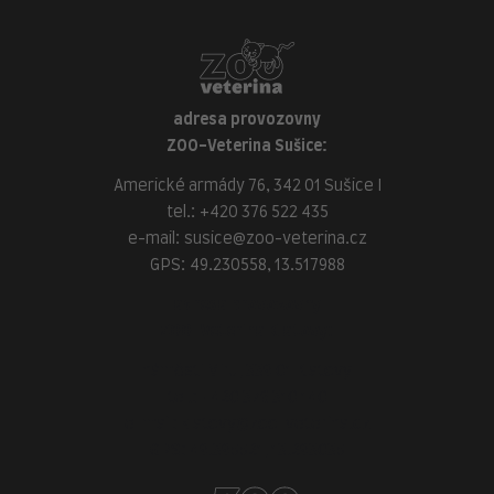
adresa provozovny
ZOO-Veterina Sušice:
Americké armády 76, 342 01 Sušice I
tel.:
+420 376 522 435
e-mail:
susice@zoo-veterina.cz
GPS: 49.230558, 13.517988
adresa provozovny
ZOO-Veterina Klatovy:
náměstí Míru, 339 01 Klatovy
tel.:
+420 376 310 140
e-mail:
klatovy@zoo-veterina.cz
GPS: 49.395521, 13.293035