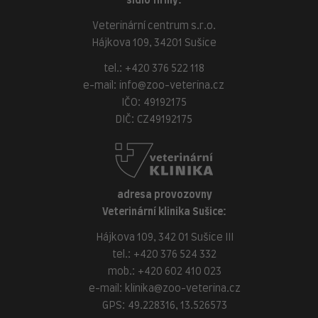
sídlo firmy:
Veterinární centrum s.r.o.
Hájkova 109, 34201 Sušice
tel.:
+420 376 522 118
e-mail:
info@zoo-veterina.cz
IČO: 49192175
DIČ: CZ49192175
adresa provozovny
Veterinární klinika Sušice:
Hájkova 109, 342 01 Sušice III
tel.:
+420 376 524 332
mob.:
+420 602 410 023
e-mail:
klinika@zoo-veterina.cz
GPS: 49.228316, 13.526573