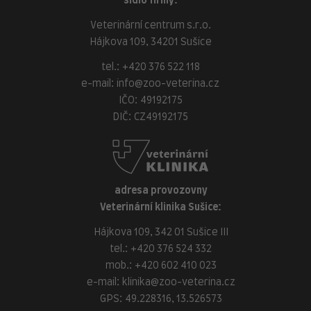
sídlo firmy:
Veterinární centrum s.r.o.
Hájkova 109, 34201 Sušice
tel.:
+420 376 522 118
e-mail:
info@zoo-veterina.cz
IČO: 49192175
DIČ: CZ49192175
adresa provozovny
Veterinární klinika Sušice:
Hájkova 109, 342 01 Sušice III
tel.:
+420 376 524 332
mob.:
+420 602 410 023
e-mail:
klinika@zoo-veterina.cz
GPS: 49.228316, 13.526573