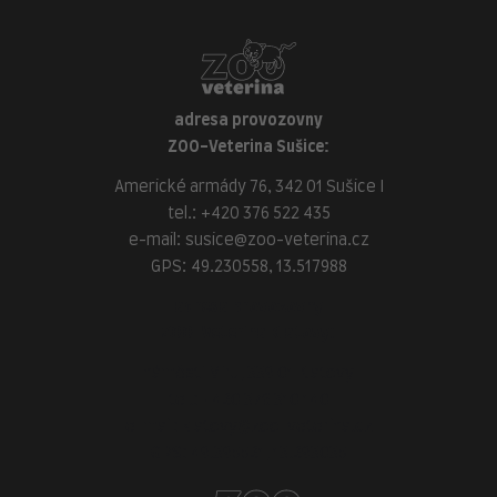
adresa provozovny
ZOO-Veterina Sušice:
Americké armády 76, 342 01 Sušice I
tel.:
+420 376 522 435
e-mail:
susice@zoo-veterina.cz
GPS: 49.230558, 13.517988
adresa provozovny
ZOO-Veterina Klatovy:
náměstí Míru, 339 01 Klatovy
tel.:
+420 376 310 140
e-mail:
klatovy@zoo-veterina.cz
GPS: 49.395521, 13.293035