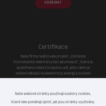
ODEBÍRAT
Certifikace
Naše firma realizovala projekt „Výstavba
fotovoltaické elektrárny bez akumulace“, která je
spolufinancována Evropskou unií. Jeho cílem je
snížení nákladů na elektrickou energii a zvýšení
energetické soběstačnosti podniku.
Naše webové stránky používají soubory cookies,
které nám pomáhají zjistit, jak jsou stránky využívány.