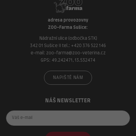
adresa provozovny
ZOO-Farma Sušice:
Nádražní ulice (odbočka STK)
342 01 Sušice II tel.:
+420 376 522 146
e-mail:
zoo-farma@zoo-veterina.cz
GPS: 49.242471, 13.532474
NAPIŠTĚ NÁM
NÁŠ NEWSLETTER