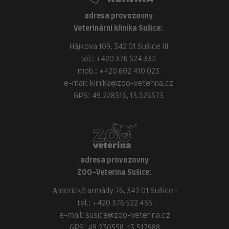
adresa provozovny
Veterinární klinika Sušice:
Hájkova 109, 342 01 Sušice III
tel.:
+420 376 524 332
mob.:
+420 602 410 023
e-mail:
klinika@zoo-veterina.cz
GPS: 49.228316, 13.526573
adresa provozovny
ZOO-Veterina Sušice:
Americké armády 76, 342 01 Sušice I
tel.:
+420 376 522 435
e-mail:
susice@zoo-veterina.cz
GPS: 49.230558, 13.517988