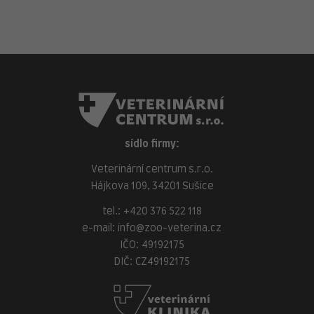
sídlo firmy:
Veterinární centrum s.r.o.
Hájkova 109, 34201 Sušice
tel.:
+420 376 522 118
e-mail:
info@zoo-veterina.cz
IČO: 49192175
DIČ: CZ49192175