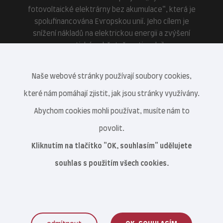
fotovoltaické elektrárny bez akumulace“, která je
spolufinancována Evropskou unií. Jeho cílem je
snížení nákladů na elektrickou energii a zvýšení
energetické soběstačnosti podniku.
Naše webové stránky používají soubory cookies,
které nám pomáhají zjistit, jak jsou stránky využívány.
Abychom cookies mohli používat, musíte nám to
povolit.
Kliknutím na tlačítko "OK, souhlasím" udělujete
souhlas s použitím všech cookies.