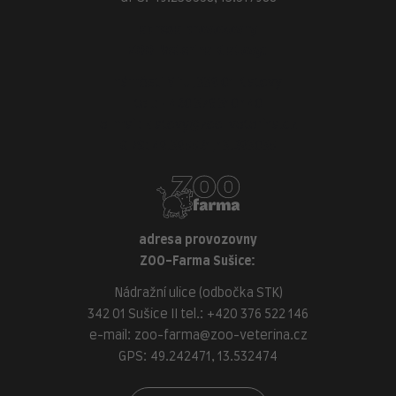
adresa provozovny
ZOO-Veterina Klatovy:
náměstí Míru, 339 01 Klatovy
tel.:
+420 376 310 140
e-mail:
klatovy@zoo-veterina.cz
GPS: 49.395521, 13.293035
adresa provozovny
ZOO-Farma Sušice:
Nádražní ulice (odbočka STK)
342 01 Sušice II tel.:
+420 376 522 146
e-mail:
zoo-farma@zoo-veterina.cz
GPS: 49.242471, 13.532474