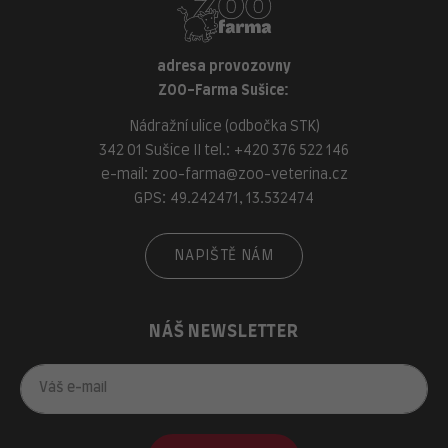
adresa provozovny
ZOO-Farma Sušice:
Nádražní ulice (odbočka STK)
342 01 Sušice II tel.:
+420 376 522 146
e-mail:
zoo-farma@zoo-veterina.cz
GPS: 49.242471, 13.532474
NAPIŠTĚ NÁM
NÁŠ NEWSLETTER