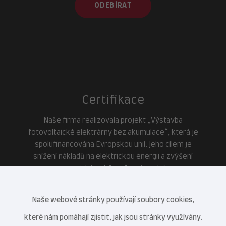
ODEBÍRAT
Certifikace
Naše firma realizovala projekt „Výstavba
fotovoltaické elektrárny bez akumulace“, která je
spolufinancována Evropskou unií. Jeho cílem je
snížení nákladů na elektrickou energii a zvýšení
energetické soběstačnosti podniku.
Naše webové stránky používají soubory cookies,
které nám pomáhají zjistit, jak jsou stránky využívány.