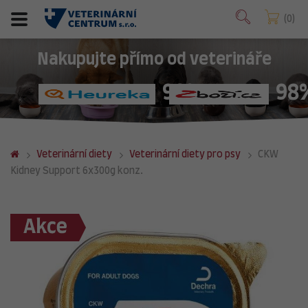
0
Nakupujte přímo od veterináře
98%
98
Veterinární diety
Veterinární diety pro psy
CKW
Kidney Support 6x300g konz.