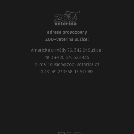
adresa provozovny
ZOO-Veterina Sušice:
Americké armády 76, 342 01 Sušice I
tel.:
+420 376 522 435
e-mail:
susice@zoo-veterina.cz
GPS: 49.230558, 13.517988
adresa provozovny
ZOO-Veterina Klatovy:
náměstí Míru, 339 01 Klatovy
tel.:
+420 376 310 140
e-mail:
klatovy@zoo-veterina.cz
GPS: 49.395521, 13.293035