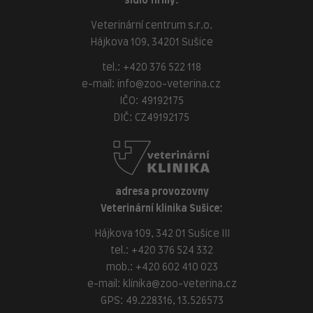
sídlo firmy:
Veterinární centrum s.r.o.
Hájkova 109, 34201 Sušice
tel.:
+420 376 522 118
e-mail:
info@zoo-veterina.cz
IČO: 49192175
DIČ: CZ49192175
adresa provozovny
Veterinární klinika Sušice:
Hájkova 109, 342 01 Sušice III
tel.:
+420 376 524 332
mob.:
+420 602 410 023
e-mail:
klinika@zoo-veterina.cz
GPS: 49.228316, 13.526573