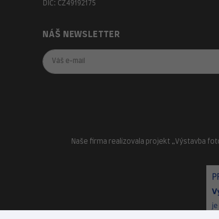
DIČ: CZ49192175
NÁŠ NEWSLETTER
Naše firma realizovala projekt „Výstavba fot