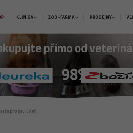
OP
KLINIKA
ZOO-FARMA
PRODEJNY
VĚ
akupujte přímo od veteriná
98%
asta pro psy, 60 ml