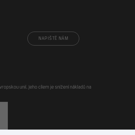
cz
NAPIŠTĚ NÁM
opskou unií. Jeho cílem je snížení nákladů na