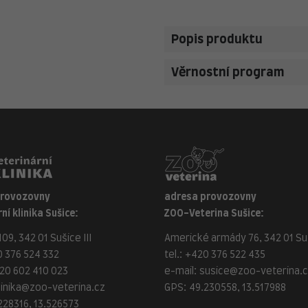
Popis produktu
Věrnostní program
provozovny
adresa provozovny
ní klinika Sušice:
ZOO-Veterina Sušice:
09, 342 01 Sušice III
Americké armády 76, 342 01 Suš
 376 524 332
tel.:
+420 376 522 435
20 602 410 023
e-mail:
susice@zoo-veterina.
linika@zoo-veterina.cz
GPS: 49.230558, 13.517988
228316, 13.526573