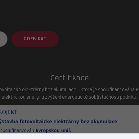
adresa provozovny
ZOO-Veterina Klatovy:
náměstí Míru, 339 01 Klatovy
tel.:
+420 376 310 140
e-mail:
klatovy@zoo-veterina.
ODEBÍRAT
GPS: 49.395521, 13.293035
Certifikace
ovoltaické elektrárny bez akumulace“, která je spolufinancována Evr
elektrickou energii a zvýšení energetické soběstačnosti podniku.