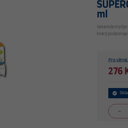
SUPERC
ml
Veterinární příp
který podporuje 
Pro věrné.
276 
Skl