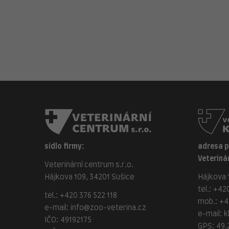
sídlo firmy:
adresa 
Veterinár
Veterinární centrum s.r.o.
Hájkova 109, 34201 Sušice
Hájkova 1
tel.:
+420
tel.:
+420 376 522 118
mob.:
+4
e-mail:
info@zoo-veterina.cz
e-mail:
k
IČO: 49192175
GPS: 49.