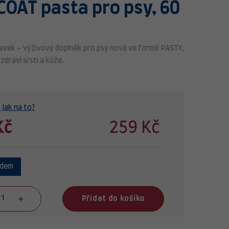
OAT pasta pro psy, 60
ravek – výživový doplněk pro psy nově ve formě PASTY,
zdraví srsti a kůže.
 Jak na to?
Kč
259 Kč
adem
Přidat do košíku