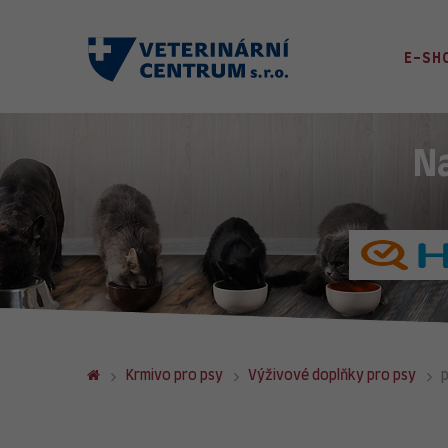
E-SH
N
Krmivo pro psy
Výživové doplňky pro psy
p