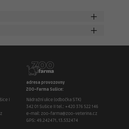
adresa provozovny
ZOO-Farma Sušice:
ice I
Nádražní ulice (odbočka STK)
342 01 Sušice II tel.:
+420 376 522 146
cz
e-mail:
zoo-farma@zoo-veterina.cz
GPS: 49.242471, 13.532474