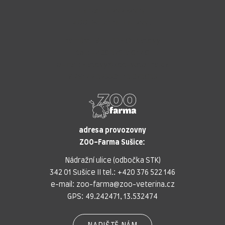
adresa provozovny
ZOO-Veterina Klatovy:
náměstí Míru, 339 01 Klatovy
tel.:
+420 376 310 140
e-mail:
klatovy@zoo-veterina.cz
GPS: 49.395521, 13.293035
adresa provozovny
ZOO-Farma Sušice:
Nádražní ulice (odbočka STK)
342 01 Sušice II tel.:
+420 376 522 146
e-mail:
zoo-farma@zoo-veterina.cz
GPS: 49.242471, 13.532474