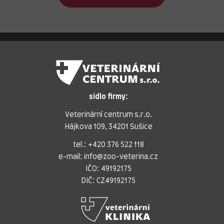
sídlo firmy:
Veterinární centrum s.r.o.
Hájkova 109, 34201 Sušice
tel.:
+420 376 522 118
e-mail:
info@zoo-veterina.cz
IČO: 49192175
DIČ: CZ49192175