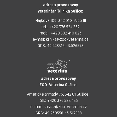
adresa provozovny
Veterinární klinika Sušice:
Hájkova 109, 342 01 Sušice III
tel.:
+420 376 524 332
mob.:
+420 602 410 023
e-mail:
klinika@zoo-veterina.cz
GPS: 49.228316, 13.526573
adresa provozovny
ZOO-Veterina Sušice:
Americké armády 76, 342 01 Sušice I
tel.:
+420 376 522 435
e-mail:
susice@zoo-veterina.cz
GPS: 49.230558, 13.517988