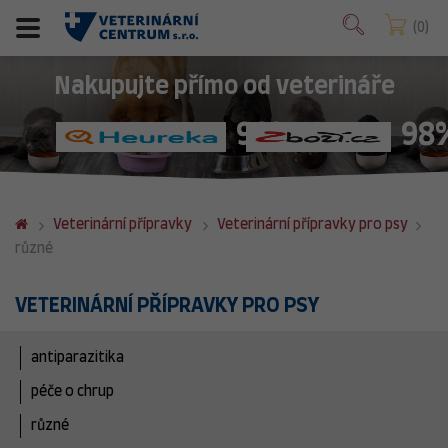
0
Nakupujte přímo od veterináře
98%
98
Veterinární přípravky
Veterinární přípravky pro psy
různé
VETERINÁRNÍ PŘÍPRAVKY PRO PSY
antiparazitika
péče o chrup
různé