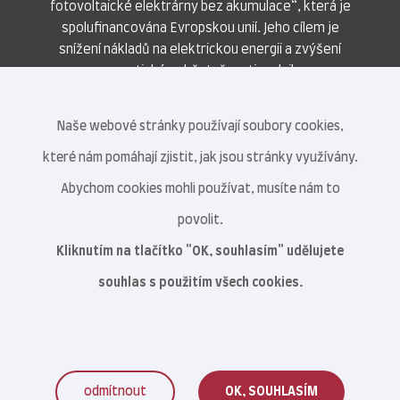
fotovoltaické elektrárny bez akumulace“, která je
spolufinancována Evropskou unií. Jeho cílem je
snížení nákladů na elektrickou energii a zvýšení
energetické soběstačnosti podniku.
Naše webové stránky používají soubory cookies,
které nám pomáhají zjistit, jak jsou stránky využívány.
Abychom cookies mohli používat, musíte nám to
povolit.
Kliknutím na tlačítko "OK, souhlasím" udělujete
souhlas s použitím všech cookies.
odmítnout
OK, SOUHLASÍM