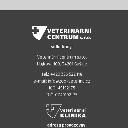
sídlo firmy:
Veterinární centrum s.r.o.
Hájkova 109, 34201 Sušice
tel.:
+420 376 522 118
e-mail:
info@zoo-veterina.cz
IČO: 49192175
DIČ: CZ49192175
adresa provozovny