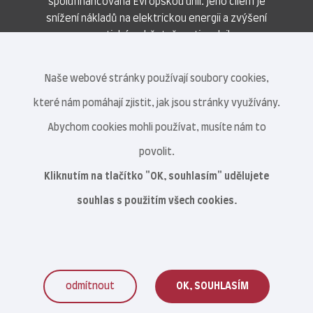
spolufinancována Evropskou unií. Jeho cílem je
snížení nákladů na elektrickou energii a zvýšení
energetické soběstačnosti podniku.
Naše webové stránky používají soubory cookies,
které nám pomáhají zjistit, jak jsou stránky využívány.
Abychom cookies mohli používat, musíte nám to
povolit.
Kliknutím na tlačítko "OK, souhlasím" udělujete
souhlas s použitím všech cookies.
odmítnout
OK, SOUHLASÍM
Veterinární centrum s.r.o. © 2021–2026