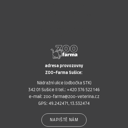
ZOO-Veterina Klatovy:
náměstí Míru, 339 01 Klatovy
tel.:
+420 376 310 140
e-mail:
klatovy@zoo-veterina.cz
GPS: 49.395521, 13.293035
adresa provozovny
ZOO-Farma Sušice:
Nádražní ulice (odbočka STK)
342 01 Sušice II tel.:
+420 376 522 146
e-mail:
zoo-farma@zoo-veterina.cz
GPS: 49.242471, 13.532474
NAPIŠTĚ NÁM