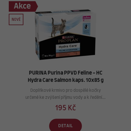
NOVÉ
PURINA Purina PPVD Feline - HC
Hydra Care Salmon kaps. 10x85 g
Doplňkové krmivo pro dospělé kočky
určené ke zvýšení příjmu vody a k ředění...
195 Kč
DETAIL