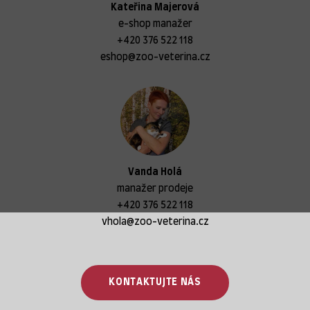
Kateřina Majerová
e-shop manažer
+420 376 522 118
eshop@zoo-veterina.cz
Vanda Holá
manažer prodeje
+420 376 522 118
vhola@zoo-veterina.cz
KONTAKTUJTE NÁS