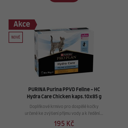
NOVÉ
PURINA Purina PPVD Feline - HC
Hydra Care Chicken kaps.10x85 g
Doplňkové krmivo pro dospělé kočky
určené ke zvýšení příjmu vody a k ředění...
195 Kč