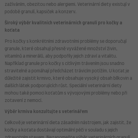
zažíváním, obezitou nebo alergiemi. Veterinární diety existují v
podobě granulí, kapsiček a konzerv.
Široký výběr kvalitních veterinárních granulí pro kočky a
koťata
Pro kočky s konkrétními zdravotními problémy se doporučují
granule, které obsahují přesně vyvážené množství živin,
vitamínů a minerálů, aby podpořily jejich zdraví a vitalitu.
Například granule pro kočky s citlivým trávením jsou snadno
stravitelné a pomáhají předcházet trávicím potížím. U koťat je
důležité zajistit krmivo, které obsahuje vysoký obsah bílkovin a
dalších látek podporujících růst. Speciální veterinární diety
mohou také pomoci koťatům s vývojovými problémy nebo při
zotavení z nemocí.
Výběr krmiva konzultujte s veterinářem
Celkově je veterinární dieta zásadním nástrojem, jak zajistit, že
kočky a koťata dostávají optimální péči v souladu s jejich
zdravotním stavem. Nezapomeňte výběr veterinárních granulí