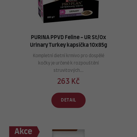
PURINA PPVD Feline - UR St/Ox
Urinary Turkey kapsička 10x85g
Kompletní dietní krmivo pro dospělé
kočky je určené k rozpouštění
struvitových...
263 Kč
DETAIL