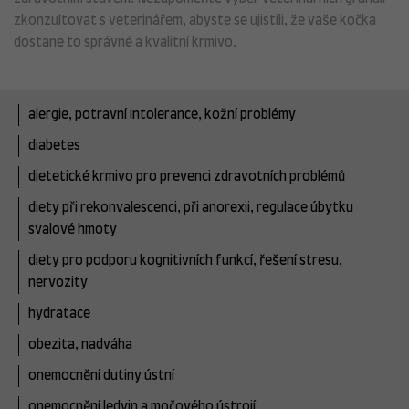
zkonzultovat s veterinářem, abyste se ujistili, že vaše kočka
dostane to správné a kvalitní krmivo.
alergie, potravní intolerance, kožní problémy
diabetes
dietetické krmivo pro prevenci zdravotních problémů
diety při rekonvalescenci, při anorexii, regulace úbytku
svalové hmoty
diety pro podporu kognitivních funkcí, řešení stresu,
nervozity
hydratace
obezita, nadváha
onemocnění dutiny ústní
onemocnění ledvin a močového ústrojí