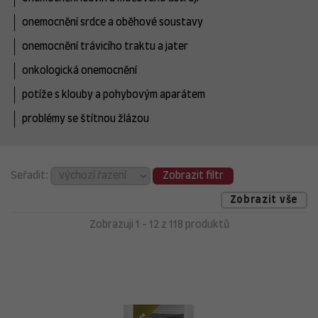
onemocnění srdce a oběhové soustavy
onemocnění trávicího traktu a jater
onkologická onemocnění
potíže s klouby a pohybovým aparátem
problémy se štítnou žlázou
Seřadit:
Zobrazit filtr
Zobrazit vše
Zobrazuji 1 - 12 z 118 produktů