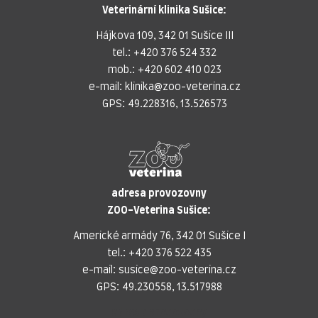
Veterinární klinika Sušice:
Hájkova 109, 342 01 Sušice III
tel.:
+420 376 524 332
mob.:
+420 602 410 023
e-mail:
klinika@zoo-veterina.cz
GPS: 49.228316, 13.526573
adresa provozovny
ZOO-Veterina Sušice:
Americké armády 76, 342 01 Sušice I
tel.:
+420 376 522 435
e-mail:
susice@zoo-veterina.cz
GPS: 49.230558, 13.517988
adresa provozovny