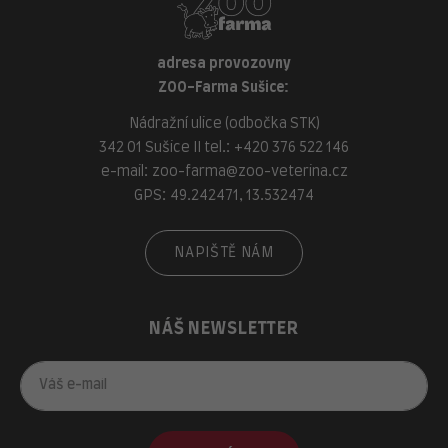
adresa provozovny
ZOO-Farma Sušice:
Nádražní ulice (odbočka STK)
342 01 Sušice II tel.:
+420 376 522 146
e-mail:
zoo-farma@zoo-veterina.cz
GPS: 49.242471, 13.532474
NAPIŠTĚ NÁM
NÁŠ NEWSLETTER