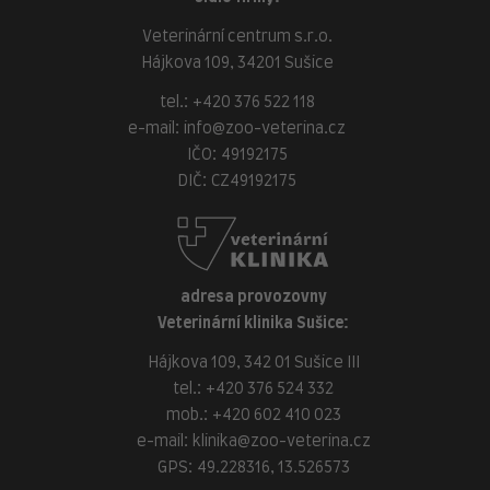
Veterinární centrum s.r.o.
Hájkova 109, 34201 Sušice
tel.:
+420 376 522 118
e-mail:
info@zoo-veterina.cz
IČO: 49192175
DIČ: CZ49192175
adresa provozovny
Veterinární klinika Sušice:
Hájkova 109, 342 01 Sušice III
tel.:
+420 376 524 332
mob.:
+420 602 410 023
e-mail:
klinika@zoo-veterina.cz
GPS: 49.228316, 13.526573