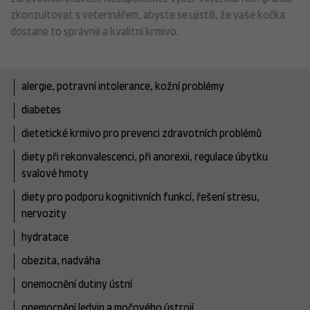
zkonzultovat s veterinářem, abyste se ujistili, že vaše kočka
dostane to správné a kvalitní krmivo.
alergie, potravní intolerance, kožní problémy
diabetes
dietetické krmivo pro prevenci zdravotních problémů
diety při rekonvalescenci, při anorexii, regulace úbytku
svalové hmoty
diety pro podporu kognitivních funkcí, řešení stresu,
nervozity
hydratace
obezita, nadváha
onemocnění dutiny ústní
onemocnění ledvin a močového ústrojí