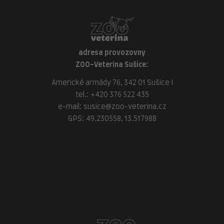
adresa provozovny
ZOO-Veterina Sušice:
Americké armády 76, 342 01 Sušice I
tel.:
+420 376 522 435
e-mail:
susice@zoo-veterina.cz
GPS: 49.230558, 13.517988
adresa provozovny
ZOO-Veterina Klatovy:
náměstí Míru, 339 01 Klatovy
tel.:
+420 376 310 140
e-mail:
klatovy@zoo-veterina.cz
GPS: 49.395521, 13.293035