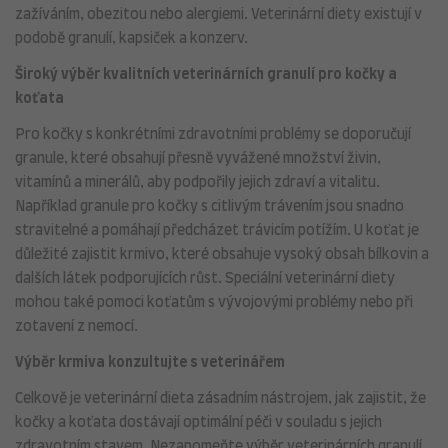
zažíváním, obezitou nebo alergiemi. Veterinární diety existují v
podobě granulí, kapsiček a konzerv.
Široký výběr kvalitních veterinárních granulí pro kočky a
koťata
Pro kočky s konkrétními zdravotními problémy se doporučují
granule, které obsahují přesně vyvážené množství živin,
vitamínů a minerálů, aby podpořily jejich zdraví a vitalitu.
Například granule pro kočky s citlivým trávením jsou snadno
stravitelné a pomáhají předcházet trávicím potížím. U koťat je
důležité zajistit krmivo, které obsahuje vysoký obsah bílkovin a
dalších látek podporujících růst. Speciální veterinární diety
mohou také pomoci koťatům s vývojovými problémy nebo při
zotavení z nemocí.
Výběr krmiva konzultujte s veterinářem
Celkově je veterinární dieta zásadním nástrojem, jak zajistit, že
kočky a koťata dostávají optimální péči v souladu s jejich
zdravotním stavem. Nezapomeňte výběr veterinárních granulí