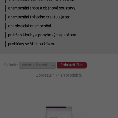
onemocnění srdce a oběhové soustavy
onemocnění trávicího traktu a jater
onkologická onemocnění
potíže s klouby a pohybovým aparátem
problémy se štítnou žlázou
Seřadit:
Zobrazit filtr
Zobrazuji 1 - 1 z 1 produktů