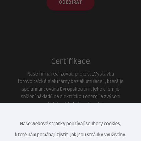
ODEBÍRAT
Certifikace
Naše firma realizovala projekt „Výstavba
fotovoltaické elektrárny bez akumulace“, která je
spolufinancována Evropskou unií. Jeho cílem je
snížení nákladů na elektrickou energii a zvýšení
energetické soběstačnosti podniku.
Naše webové stránky používají soubory cookies,
které nám pomáhají zjistit, jak jsou stránky využívány.