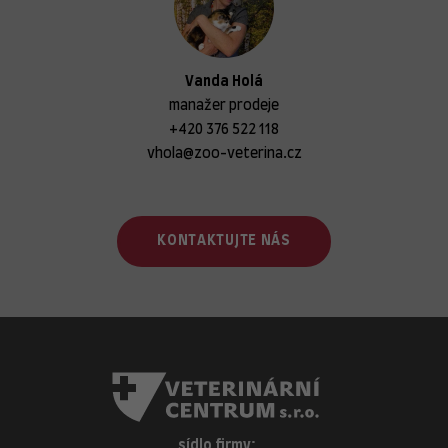
Vanda Holá
manažer prodeje
+420 376 522 118
vhola@zoo-veterina.cz
KONTAKTUJTE NÁS
sídlo firmy: