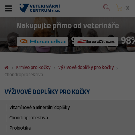
0
Nakupujte přímo od veterináře
98%
98
Krmivo pro kočky
Výživové doplňky pro kočky
Chondroprotektiva
VÝŽIVOVÉ DOPLŇKY PRO KOČKY
Vitamínové a minerální doplňky
Chondroprotektiva
Probiotika