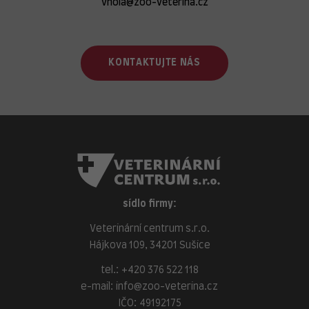
vhola@zoo-veterina.cz
KONTAKTUJTE NÁS
sídlo firmy:
Veterinární centrum s.r.o.
Hájkova 109, 34201 Sušice
tel.:
+420 376 522 118
e-mail:
info@zoo-veterina.cz
IČO: 49192175