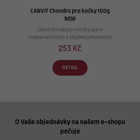
CANVIT Chondro pro kočky 100g
NEW
Canvit Chondro pro kočky je pro
regeneraci kloubů a zlepšení pohyblivosti
253 Kč
DETAIL
O Vaše objednávky na našem e-shopu
pečuje