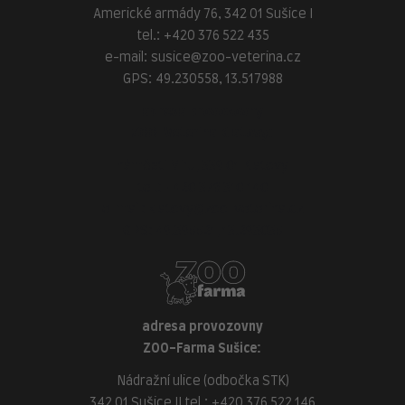
Americké armády 76, 342 01 Sušice I
tel.:
+420 376 522 435
e-mail:
susice@zoo-veterina.cz
GPS: 49.230558, 13.517988
adresa provozovny
ZOO-Veterina Klatovy:
náměstí Míru, 339 01 Klatovy
tel.:
+420 376 310 140
e-mail:
klatovy@zoo-veterina.cz
GPS: 49.395521, 13.293035
adresa provozovny
ZOO-Farma Sušice:
Nádražní ulice (odbočka STK)
342 01 Sušice II tel.:
+420 376 522 146