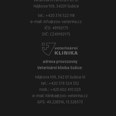
Veterinární centrum s.r.o.
Hájkova 109, 34201 Sušice
tel.:
+420 376 522 118
e-mail:
info@zoo-veterina.cz
IČO: 49192175
DIČ: CZ49192175
adresa provozovny
Veterinární klinika Sušice:
Hájkova 109, 342 01 Sušice III
tel.:
+420 376 524 332
mob.:
+420 602 410 023
e-mail:
klinika@zoo-veterina.cz
GPS: 49.228316, 13.526573