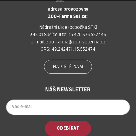
adresa provozovny
ZOO-Farma Sušice:
Nádražní ulice (odbočka STK)
342 01 Sušice II tel.:
+420 376 522 146
e-mail:
zoo-farma@zoo-veterina.cz
GPS: 49.242471, 13.532474
NAPIŠTĚ NÁM
NÁŠ NEWSLETTER
ODEBÍRAT