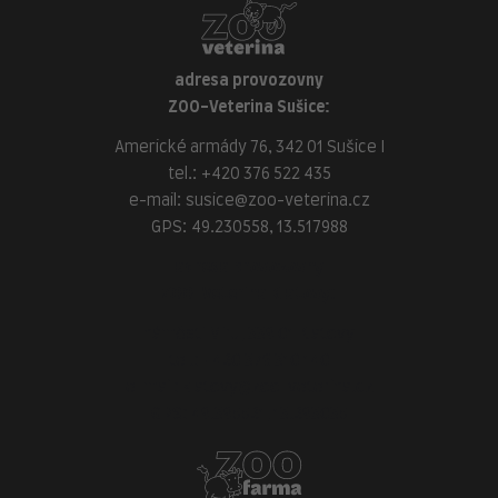
adresa provozovny
ZOO-Veterina Sušice:
Americké armády 76, 342 01 Sušice I
tel.:
+420 376 522 435
e-mail:
susice@zoo-veterina.cz
GPS: 49.230558, 13.517988
adresa provozovny
ZOO-Veterina Klatovy:
náměstí Míru, 339 01 Klatovy
tel.:
+420 376 310 140
e-mail:
klatovy@zoo-veterina.cz
GPS: 49.395521, 13.293035